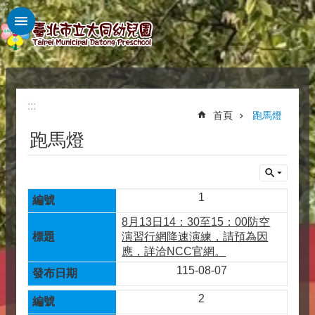
:::
跳到主要內容區塊
:::
:::
首頁
跑馬燈
跑馬燈
1
8月13日14：30至15：00防空
演習行網降速演練，請預為因
應，詳洽NCC官網。
115-08-07
2