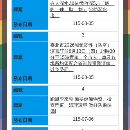
有人溺水,請依循救溺5步「叫、
叫、伸、拋、划」,協助溺水
者。
115-08-05
3
臺北市2026城鎮韌性（防空）
演習訂於8月13日（四）14時30
分至15時實施，全市人、車及各
場所均須配合管制與避難演練，
以免受罰。
115-08-05
4
颱風季來臨,備妥儲備物資、檢
查門窗、清理環境,做好防颱準
備!
115-07-06