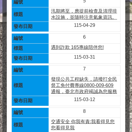
5
汛期將至，應提前檢查及清理排
水設施，並隨時注意氣象資訊。
115-04-29
6
遇到詐欺 165專線陪伴您!
115-03-31
7
發現公共工程缺失，請撥打全民
督工免付費專線0800-009-609
通報，臺北市政府竭誠為您服務
115-03-12
8
交通安全 你我有責:我看得見您
您看得見我