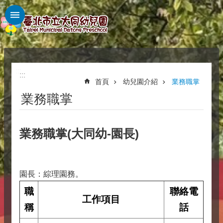
:::
跳到主要內容區塊
:::
:::
首頁
幼兒園介紹
業務職掌
業務職掌
業務職掌(大同幼-園長)
園長：綜理園務。
職
聯絡電
工作項目
稱
話